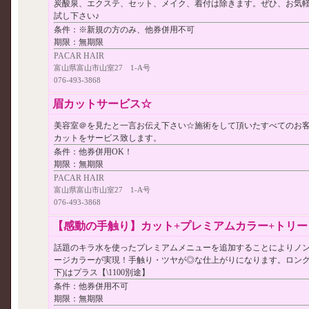
炭酸泉、エクステ、セット、メイク、着付は除きます。ぜひ、お気
試し下さい♪
条件：
※新規の方のみ、他券併用不可
期限：
無期限
PACAR HAIR
富山県富山市山室27 1-A号
076-493-3868
眉カットサービス☆
美容室＠を見たと一言お伝え下さい☆施術をして頂いたすべてのお
カットをサービス致します。
条件：
他券併用OK！
期限：
無期限
PACAR HAIR
富山県富山市山室27 1-A号
076-493-3868
【感動の手触り】カット+プレミアムカラー+トリートメ
話題のキラ水を使ったプレミアムメニューを追加することによりノ
ージカラーが実現！手触り・ツヤが◎な仕上がりになります。ロング
下)はプラス【\1100別途】
条件：
他券併用不可
期限：
無期限