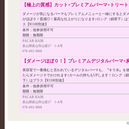
【極上の質感】カット+プレミアムパーマ+トリートメン
ダメージが気になるパーマもプレミアムメニューと一緒にするとダ
がほぼ０！質感◎！最高な仕上がりになります♪ロング（鎖骨下）は
ス【¥1100別途】
条件：
他券併用不可
期限：
無期限
PACAR HAIR
富山県富山市山室27 1-A号
076-493-3868
【ダメージほぼ０！】プレミアムデジタルパーマ+炭酸泉
美容室で一番痛むと言われているデジタルパーマも、〝キラ水〟を
たらダメージ０でかけれます♪カールの持ちもUPします！ロング（鎖
下）はプラス【¥1100別途】
条件：
他券併用不可
期限：
無期限
PACAR HAIR
富山県富山市山室27 1-A号
076-493-3868