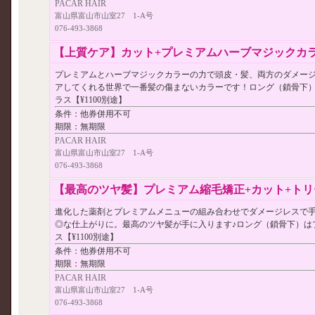
PACAR HAIR
富山県富山市山室27 1-A号
076-493-3868
【上質ケア】カット+プレミアムハーブマジックカラー+
プレミアムとハーブマジックカラーの力で頭皮・髪、両方のダメー
アしてくれる世界で一番髪の傷まないカラーです！ロング（鎖骨下
ラス【¥1100別途】
条件：
他券併用不可
期限：
無期限
PACAR HAIR
富山県富山市山室27 1-A号
076-493-3868
【最高のツヤ髪】プレミアム縮毛矯正+カット+トリート
進化した薬剤とプレミアムメニューの組み合わせでダメージレスで
◎な仕上がりに。最高のツヤ髪が手に入ります♪ロング（鎖骨下）は
ス【¥1100別途】
条件：
他券併用不可
期限：
無期限
PACAR HAIR
富山県富山市山室27 1-A号
076-493-3868