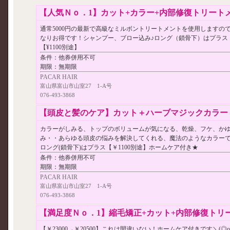
【人気Ｎｏ．1】カット+カラー+内部修復トリートメン
通常5000円の最新で高級なミルボントリートメントを使用しますの
なりお得です！シャンプー、ブロー込み♪ロング（鎖骨下）はプラス
【¥1100別途】
条件：
他券併用不可
期限：
無期限
PACAR HAIR
富山県富山市山室27 1-A号
076-493-3868
【頭皮と髪のケア】カット＋ハーブマジックカラー＋内
カラーがしみる、トップのボリュームが気になる、乾燥、フケ、か
み・・あらゆる頭皮の悩みを解決してくれる、魔法のようなカラーで
ロング(鎖骨下)はプラス【￥1100別途】ホームケア付き★
条件：
他券併用不可
期限：
無期限
PACAR HAIR
富山県富山市山室27 1-A号
076-493-3868
【満足度Ｎｏ．1】縮毛矯正+カット+内部修復トリート
【￥23000→￥20500】これは間違いない！ホームケア付きです＼(◎o