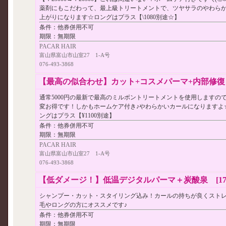
薬剤にもこだわって、最上級トリートメントで、ツヤサラのやわら
上がりになります☆ロングはプラス【\1080別途☆】
条件：
他券併用不可
期限：
無期限
PACAR HAIR
富山県富山市山室27 1-A号
076-493-3868
【最高の似合わせ】カット+コスメパーマ+内部修復トリ
通常5000円の最新で最高のミルボントリートメントを使用しますの
変お得です！しかもホームケア付き♪やわらかいカールになりますよ
ングはプラス【¥1100別途】
条件：
他券併用不可
期限：
無期限
PACAR HAIR
富山県富山市山室27 1-A号
076-493-3868
【低ダメージ！】低温デジタルパーマ＋炭酸泉 [1750
シャンプー・カット・スタイリング込み！カールの持ちが良くスト
毛やロングの方にオススメです♪
条件：
他券併用不可
期限：
無期限