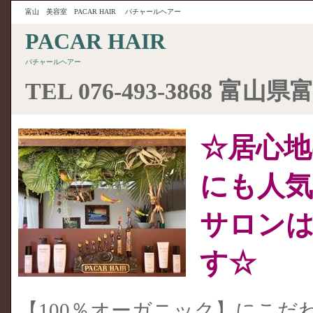
富山 美容室
PACAR HAIR
パチャールヘアー
PACAR HAIR
パチャールヘアー
TEL
076-493-3868
富山県富
☆居心地
にも人
サロン
す☆
【100％オーガニック】にこだ