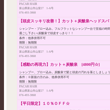
PACAR HAIR
富山県富山市山室27 1-A号
076-493-3868
【頭皮スッキリ改善！】カット＋炭酸泉ヘッドスパ [8
シャンプー・ブロー込み。フルフラットなシャンプー台で至福の時
過ごし下さい♪炭酸泉で頭皮すっきり！！
条件：
他券併用不可
期限：
無期限
PACAR HAIR
富山県富山市山室27 1-A号
076-493-3868
【感動の再現力】カット＋炭酸泉 [4800円☆]
シャンプー、ブロー込み。炭酸泉で髪と頭皮の汚れを落としましょ
条件：
※新規の方のみ、他券併用不可
期限：
無期限
PACAR HAIR
富山県富山市山室27 1-A号
076-493-3868
【平日限定】１０％ＯＦＦ☆