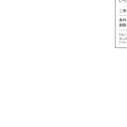
いつ
ご来
条件
期限
Hair 
富山県
0766