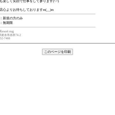
も楽しく笑顔で仕事をして参ります(^.^)
店心よりお待ちしておりますm(__)m
：
新規の方のみ
：
無期限
Resort rug
射水市赤井74-2
-52-7466