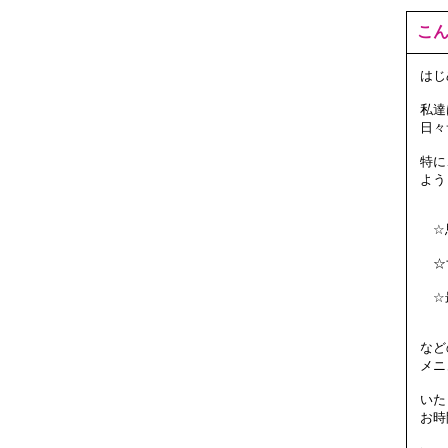
こ
はじ
私達
日々
特に
よう
☆思
☆す
☆最
など
メニ
いた
お時