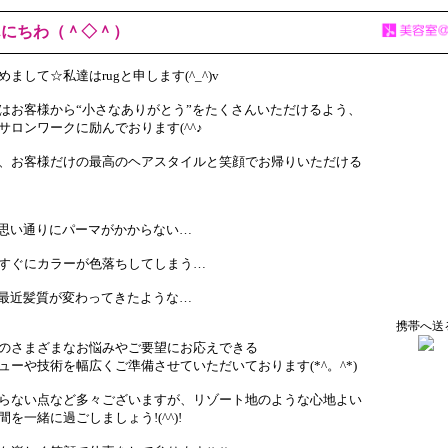
んにちわ（＾◇＾）
めまして☆私達はrugと申します(^_^)v
はお客様から“小さなありがとう”をたくさんいただけるよう、
サロンワークに励んでおります(^^♪
、お客様だけの最高のヘアスタイルと笑顔でお帰りいただける
い通りにパーマがかからない…
ぐにカラーが色落ちしてしまう…
近髪質が変わってきたような…
携帯へ送
のさまざまなお悩みやご要望にお応えできる
ューや技術を幅広くご準備させていただいております(*^。^*)
らない点など多々ございますが、リゾート地のような心地よい
間を一緒に過ごしましょう!(^^)!