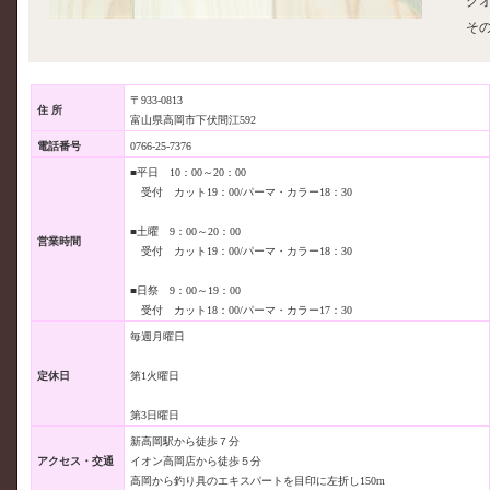
ク
そ
〒933-0813
住 所
富山県高岡市下伏間江592
電話番号
0766-25-7376
■平日 10：00～20：00
受付 カット19：00/パーマ・カラー18：30
■土曜 9：00～20：00
営業時間
受付 カット19：00/パーマ・カラー18：30
■日祭 9：00～19：00
受付 カット18：00/パーマ・カラー17：30
毎週月曜日
定休日
第1火曜日
第3日曜日
新高岡駅から徒歩７分
アクセス・交通
イオン高岡店から徒歩５分
高岡から釣り具のエキスパートを目印に左折し150m