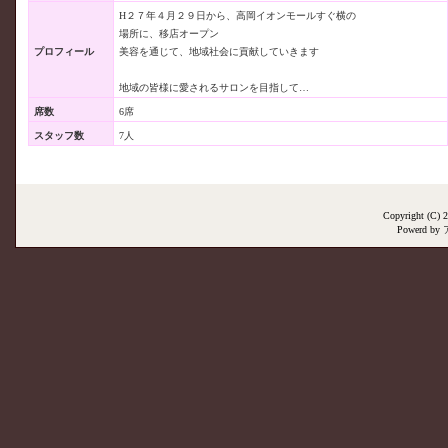
H２７年４月２９日から、高岡イオンモールすぐ横の
場所に、移店オープン
プロフィール
美容を通じて、地域社会に貢献していきます
地域の皆様に愛されるサロンを目指して…
席数
6席
スタッフ数
7人
Copyright (C
Powerd by