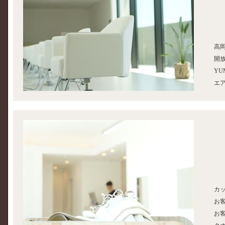
高
開
Y
エ
カ
お
お