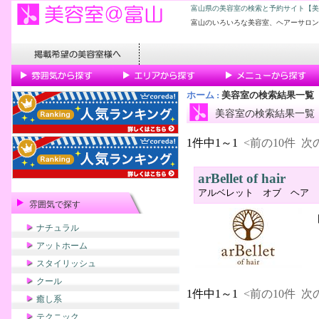
富山県の美容室の検索と予約サイト【美
富山のいろいろな美容室、ヘアーサロン
ホーム
:
美容室の検索結果一覧
美容室の検索結果一覧
1件中1～1
<前の10件
次の
arBellet of hair
アルベレット オブ ヘア
雰囲気で探す
ナチュラル
アットホーム
スタイリッシュ
クール
1件中1～1
<前の10件
次の
癒し系
テクニック