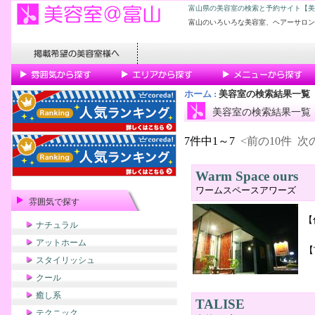
富山県の美容室の検索と予約サイト【美
富山のいろいろな美容室、ヘアーサロン
ホーム
:
美容室の検索結果一覧
美容室の検索結果一覧
7件中1～7
<前の10件
次の
Warm Space ours
ワームスペースアワーズ
雰囲気で探す
【
ナチュラル
アットホーム
【
スタイリッシュ
クール
癒し系
TALISE
テクニック