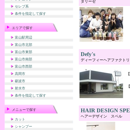
タリーゼ
セレブ系
条件を指定して探す
エリアで探す
富山駅周辺
富山市北部
富山市東部
Defy's
富山市南部
ディーフィーヘアファクトリ
富山市西部
高岡市
【
砺波市
【
射水市
条件を指定して探す
HAIR DESIGN SP
メニューで探す
ヘアーデザイン スペル
カット
シャンプー