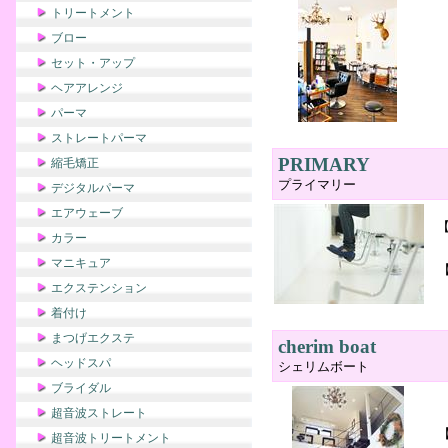
トリートメント
ブロー
セット・アップ
ヘアアレンジ
パーマ
ストレートパーマ
PRIMARY
縮毛矯正
プライマリー
デジタルパーマ
エアウェーブ
カラー
マニキュア
【
エクステンション
着付け
まつげエクステ
cherim boat
ヘッドスパ
シェリムボート
ブライダル
超音波ストレート
超音波トリートメント