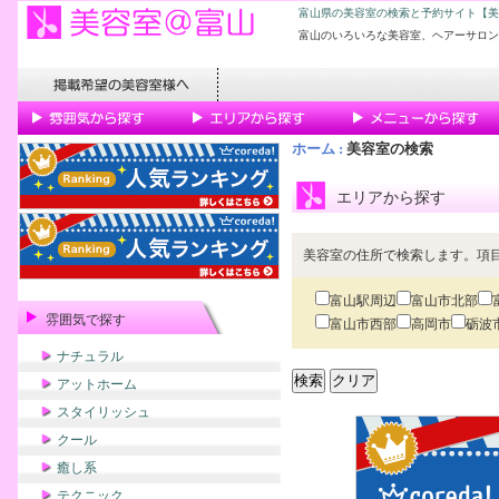
富山県の美容室の検索と予約サイト【美
富山のいろいろな美容室、ヘアーサロン
ホーム
:
美容室の検索
エリアから探す
美容室の住所で検索します。項
富山駅周辺
富山市北部
雰囲気で探す
富山市西部
高岡市
砺波
ナチュラル
アットホーム
スタイリッシュ
クール
癒し系
テクニック